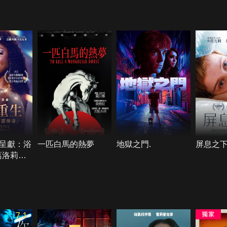
呈獻：浴
一匹白馬的熱夢
地獄之門.
屏息之
葛洛莉雅
7.1