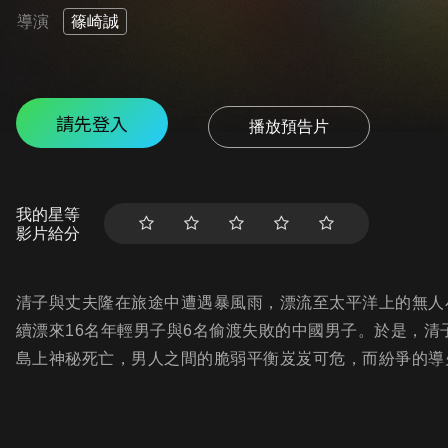
導演
篠崎誠
請先登入
播放預告片
我的星等
影片給分
清子與丈夫隆在旅途中遭遇暴風雨，漂流至太平洋上的無人
續漂來16名年輕男子與6名偷渡失敗的中國男子。於是，清
島上神秘死亡，男人之間的脆弱平衡岌岌可危，而紛爭的導