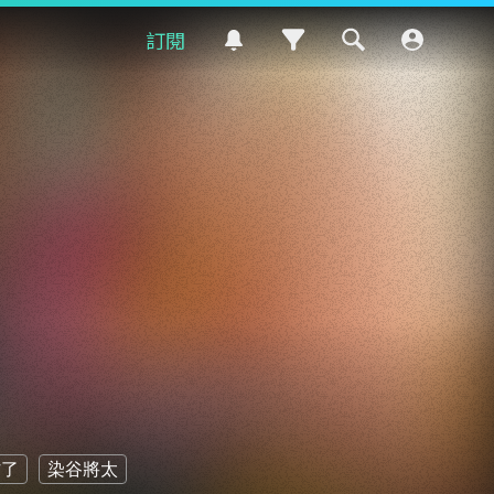
訂閱
村了
染谷將太