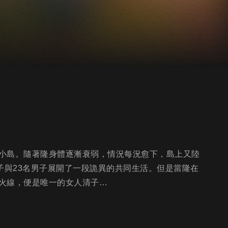
小島。隨著隆身體逐漸衰弱，情況每況愈下，島上又陸
子與23名男子展開了一段詭異的共同生活。但是當隆在
火線，便是唯一的女人清子…