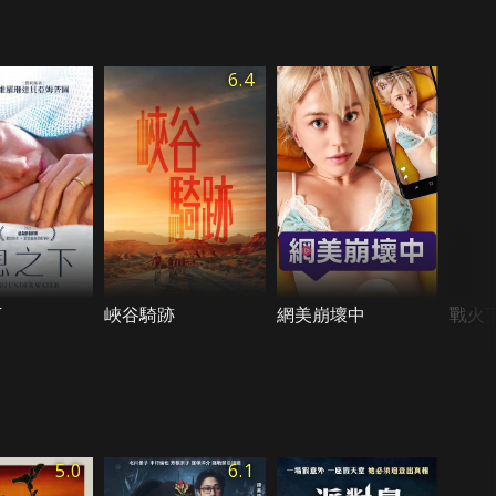
6.4
下
峽谷騎跡
網美崩壞中
戰火
5.0
6.1