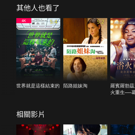
其他人也看了
5.4
5.2
世界就是這樣結束的
陌路姐妹淘
羅賓羅勃茲
火重生──
蓋諾傳奇
相關影片