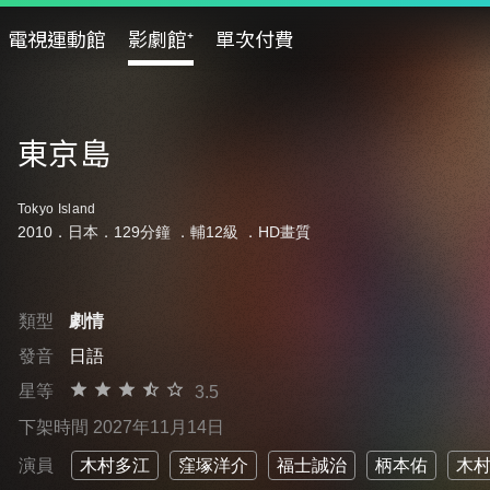
電視運動館
影劇館⁺
單次付費
東京島
Tokyo Island
2010．日本．129分鐘 ．
輔12級
．HD畫質
類型
劇情
發音
日語
星等
3.5
下架時間 2027年11月14日
演員
木村多江
窪塚洋介
福士誠治
柄本佑
木