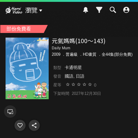
Hami Video
瀏覽
部份免費看
元氣媽媽(100～143)
Daily Mum
2009 ．
普遍級
．HD畫質 ．全44集(部分免費)
卡通明星
類型
國語, 日語
發音
0
星等
下架時間
2027年12月30日