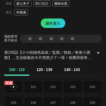
演員
森公美子
田口浩正
園崎未惠
本鄉滿
導演
請先登入
我的星等
影片給分
第100話【小小的綠色叔叔／監製／按鈕／爸爸小酒
館】，文治收集的卡片突然少了一張！他覺得很奇
怪，便去詢問朋友，結果朋友說這可能是「小小的綠
色叔叔」做的好事…。/媽媽提早去幼稚園接富美，順
100 - 119
120 - 139
140 - 143
便偷看富美上課的情形。明明是美術課，富美卻什麼
都沒做，只是在一旁看男生們做勞作，這讓媽媽覺得
免費
很奇怪…。/最近文治只要外出就想按按鈕。他忍不住
100
101
102
103
104
按下了車站售票機的呼叫鈴，給站務員添了麻煩。為
此煩惱的媽媽決定找爸爸談論這件事…。/這裡不是大
家熟悉的「媽媽小酒館」，而是「爸爸小酒館」。在
105
106
107
108
109
家人都睡著的夜半時分，文治悄悄來到爸爸經營的爸