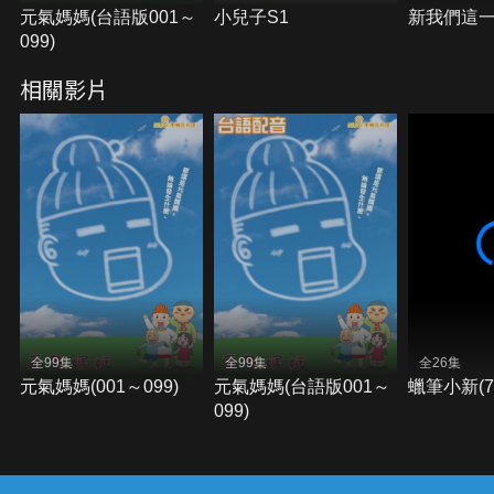
元氣媽媽(台語版001～
小兒子S1
新我們這一
099)
相關影片
全99集
全99集
全26集
元氣媽媽(001～099)
元氣媽媽(台語版001～
蠟筆小新(70
099)