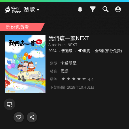
Hami Video
瀏覽
部份免費看
我們這一家NEXT
Atashin’chi NEXT
2024 ．
普遍級
．HD畫質 ．全5集(部分免費)
卡通明星
類型
國語
發音
4.4
星等
下架時間
2029年10月31日