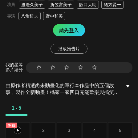
演員
渡邊久美子
折笠富美子
阪口大助
緒方賢一
八角哲夫
野中和美
導演
請先登入
播放預告片
我的星等
影片給分
由原作者精選尚未動畫化的單行本作品中的五個故
事，製作全新動畫！橘家一家四口充滿歡樂與搞笑的
日常生活，嚴選精彩內容呈現給大家！
1 - 5
免費
1
2
3
4
5