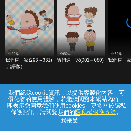
全39集
全80集
全50集
我們這一家(293～331)
我們這一家(001～080)
我們這一家(
(台語版)
我們紀錄cookie資訊，以提供客製化內容，可
{{notifyMsg}}
優化您的使用體驗，若繼續閱覽本網站內容，
常見問題
線上客服
服務條款
隱私權保護
即表示您同意我們使用cookies。更多關於隱私
保護資訊，請閱覽我們的
隱私權保護政策
。
中華電信股份有限公司個人家庭分公司
(統一編號：96979949) © 2026