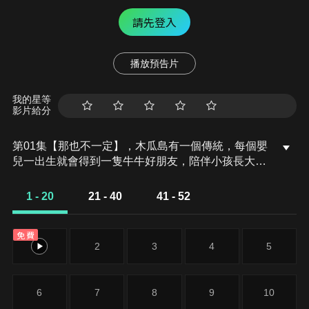
請先登入
播放預告片
我的星等
影片給分
第01集【那也不一定】，木瓜島有一個傳統，每個嬰
兒一出生就會得到一隻牛牛好朋友，陪伴小孩長大到
13歲。庫佩非常喜歡他的牛蘇格拉底，但蘇格拉底其
實很不開心。終於，庫佩要13歲了，而他似乎還沒意
1 - 20
21 - 40
41 - 52
識到，這意味著蘇格拉底即將離開他……
免費
1
2
3
4
5
6
7
8
9
10