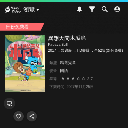
Hami Video
瀏覽
部份免費看
異想天開木瓜島
Papaya Bull
2017 ．
普遍級
．HD畫質 ．全52集(部分免費)
精選兒童
類型
國語
發音
3.7
星等
下架時間
2027年11月25日