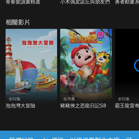
青春愛讀書精選
小木偶皮諾丘與朋友們
勇者動畫系
相關影片
全52集
全26集
全52集
泡泡灣大冒險
豬豬俠之恐龍日記S8
霸王龍雷奇