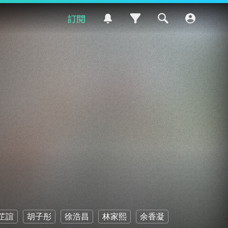
訂閱
芷誼
胡子彤
徐浩昌
林家熙
余香凝