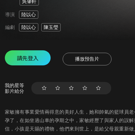
吳肇軒
導演
陸以心
編劇
陸以心
陳玉瑩
請先登入
播放預告片
我的星等
影片給分
家敏擁有事業愛情兩得意的美好人生，她和帥氣的籃球員老
孕了，在如坐過山車的孕期之中，家敏經歷了與家人的誤解
信，小孩是天賜的禮物，他們來到世上，是給父母親重新做