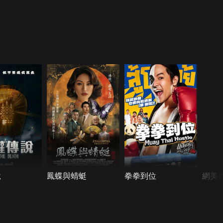
說
鳳蝶與蜻蜓
拳拳到位
網美