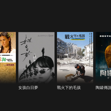
5.2
女孩白日夢
戰火下的毛孩
陶罐傳