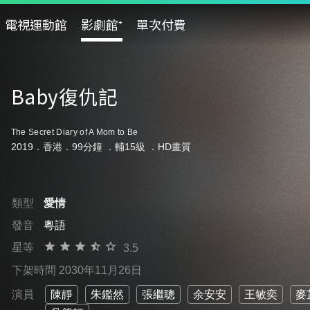
電視運動館
影劇館⁺
單次付費
Baby復仇記
The Secret Diary of A Mom to Be
2019．香港．99分鐘 ．
輔15級
．HD畫質
類型
愛情
發音
粵語
星等
3.5
下架時間 2030年11月26日
演員
陳靜
朱鑑然
張繼聰
余安安
王敏奕
麥