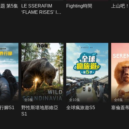
話題 第5集
LE SSERAFIM
Fighting時間
上山吧
‘FLAME RISES’ IN
SEOUL
全3集
全10集
全6集
行腳S1
野性斯堪地那維亞
全球瘋旅遊S5
塞倫蓋蒂
S1