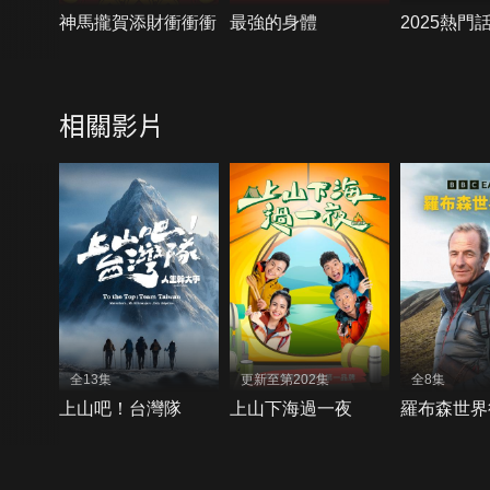
神馬攏賀添財衝衝衝
最強的身體
2025熱門
相關影片
全13集
更新至第202集
全8集
上山吧！台灣隊
上山下海過一夜
羅布森世界