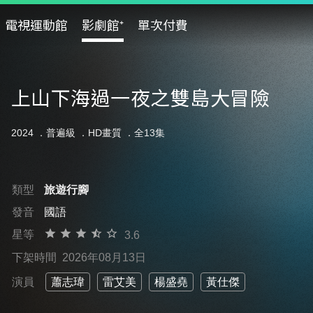
電視運動館
影劇館⁺
單次付費
上山下海過一夜之雙島大冒險
2024 ．
普遍級
．HD畫質 ．全13集
類型
旅遊行腳
發音
國語
星等
3.6
下架時間
2026年08月13日
演員
蕭志瑋
雷艾美
楊盛堯
黃仕傑