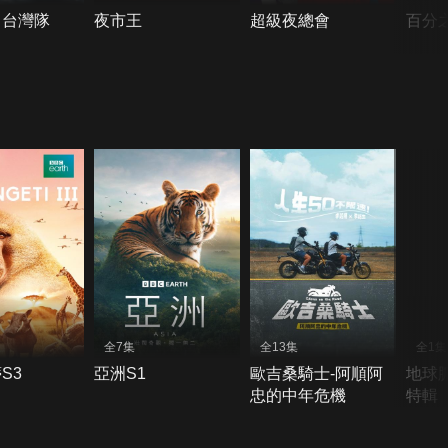
！台灣隊
夜市王
超級夜總會
百分
全7集
全13集
全1集
S3
亞洲S1
歐吉桑騎士-阿順阿
地球
忠的中年危機
特輯