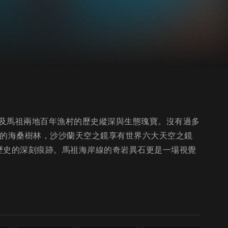
及馬祖兩地百年漁村的歷史縱深與生態瑰寶。沒有過多
世界最大的海桑樹林，沙沙蘭天空之鏡享有世界六大天空之鏡
歷史的深刻痕跡。馬祖海岸線的奇岩異石更是一場視覺