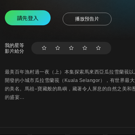
請先登入
播放預告片
我的星等
影片給分
最美百年漁村過一夜（上）本集探索馬來西亞瓜拉雪蘭莪以
開發的小城市瓜拉雪蘭莪（Kuala Selangor），有
的美名。馬祖–寶藏般的島嶼，藏著令人屏息的自然之美和
的盛宴…