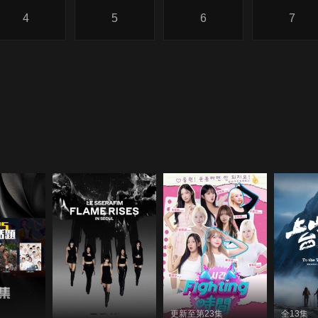
4
5
6
7
更新至第23集
全13集