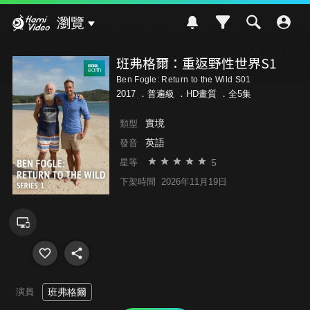
Hami Video
瀏覽
班弗格爾：重返野性世界S1
Ben Fogle: Return to the Wild S01
2017 ．
普遍級
．HD畫質 ．全5集
實境
類型
英語
發音
5
星等
下架時間
2026年11月19日
演員
班弗格爾