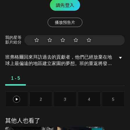
請先登入
播放預告片
我的星等
影片給分
班弗格爾回來拜訪過去的貢獻者，他們已經放棄在地
球上最偏遠的地區建立家園的夢想。班的重返將發現
貢獻者的生活與過去已大不相同，在經歷種種滄桑與
風霜後，野外生活是否仍是遙不可及的夢？本集班回
1 - 5
到澳洲偏遠小島上，要看看前商業大亨大衛拉格森過
得如何。大衛過去二十多年以來享受著平靜、安寧的
生活，但是為了存活，他必須自己種菜、捕魚蟹，並
1
2
3
4
5
自己釀啤酒。
其他人也看了