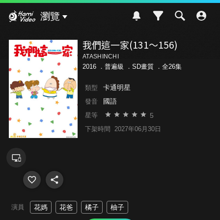
Hami Video
瀏覽
我們這一家(131～156)
ATASHINCHI
2016 ．
普遍級
．SD畫質 ．全26集
卡通明星
類型
國語
發音
5
星等
下架時間
2027年06月30日
演員
花媽
花爸
橘子
柚子