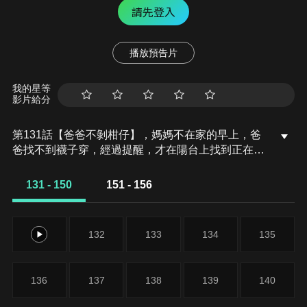
請先登入
播放預告片
我的星等
影片給分
第131話【爸爸不剝柑仔】，媽媽不在家的早上，爸
爸找不到襪子穿，經過提醒，才在陽台上找到正在曬
乾的襪子，只是爸爸隨便找了比較乾的兩隻襪子穿，
也不管那根本不是同一雙。中午時分，父子三人都感
131 - 150
151 - 156
到肚子餓，橘子發現媽媽留紙條要他們吃麵包果腹，
但是爸爸卻不願意吃。橘子和柚子覺得爸爸是一個很
懶的人…。
131
132
133
134
135
136
137
138
139
140