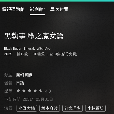
電視運動館
影劇館⁺
單次付費
黑執事 綠之魔女篇
Black Butler -Emerald Witch Arc-
2025 ．
輔12級
．HD畫質 ．全13集(部分免費)
類型
魔幻冒險
發音
日語
星等
4.8
下架時間
2031年03月31日
演員
小野大輔
坂本真綾
釘宮理惠
小林親弘