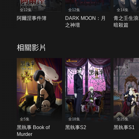
全12集
全12集
全14集
阿爾涅事件簿
DARK MOON：月
青之壬生浪S
之神壇
暗殺篇
相關影片
全5集
全18集
全25集
黑執事 Book of
黑執事S2
黑執事S1
Murder