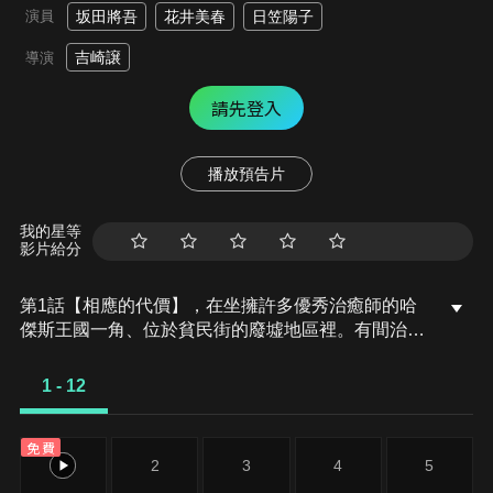
演員
坂田將吾
花井美春
日笠陽子
吉崎譲
導演
請先登入
播放預告片
我的星等
影片給分
第1話【相應的代價】，在坐擁許多優秀治癒師的哈
傑斯王國一角、位於貧民街的廢墟地區裡。有間治療
院悄稍地在還那個罕無人煙的場所開了起來。精靈少
女莉莉泡著紅荼，將無照從事治療師生意的青年、傑
1 - 12
諾斯叫醒，開始度過一如既往的一天。診治完傷患的
傑諾斯外出看診，卻遇上了一位看上去身體不太舒的
免費
亞人。
1
2
3
4
5