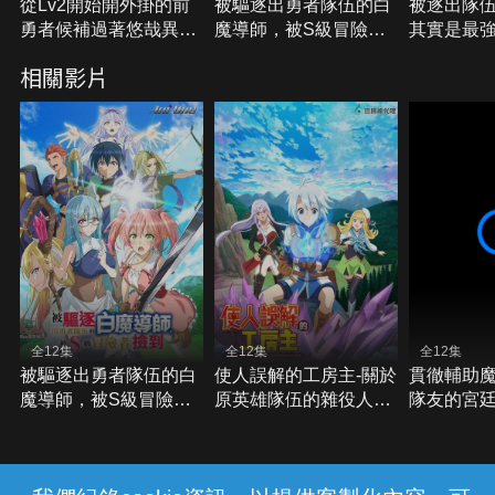
從Lv2開始開外掛的前
被驅逐出勇者隊伍的白
被逐出隊
勇者候補過著悠哉異世
魔導師，被S級冒險者
其實是最
界生活
撿到
相關影片
全12集
全12集
全12集
被驅逐出勇者隊伍的白
使人誤解的工房主-關於
貫徹輔助
魔導師，被S級冒險者
原英雄隊伍的雜役人
隊友的宮
撿到
員，實際上除了戰鬥能
遭驅逐後
力外全是SSS的故事
冒險者