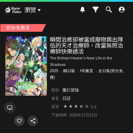
Hami Video
瀏覽
部份免費看
瞬間治癒卻被當成廢物踢出隊
伍的天才治療師，改當無照治
療師快樂過活
The Brilliant Healer’s New Life in the
Shadows
2025 ．
輔12級
．HD畫質 ．全12集(部分免
費)
魔幻冒險
類型
日語
發音
3.9
星等
下架時間
2026年12月31日