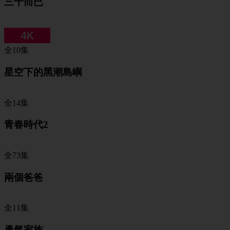
三十而已
全10集
星空下的黑潮島嶼
全14集
青春時代2
全73集
兩個爸爸
全11集
勇氣家族