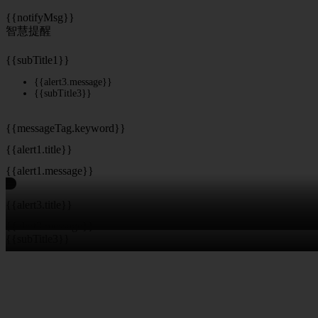
{{notifyMsg}}
智慧提醒
{{subTitle1}}
{{alert3.message}}
{{subTitle3}}
{{messageTag.keyword}}
{{alert1.title}}
{{alert1.message}}
{{alert3.title}}
{{alert3.message}}
{{subTitle3}}