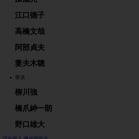
江口德子
高橋文哉
阿部貞夫
妻夫木聰
導演
柳川強
橋爪紳一朗
野口雄大
請先登入
播放預告片