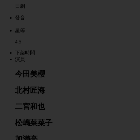
日劇
發音
星等
4.5
下架時間
演員
今田美櫻
北村匠海
二宮和也
松嶋菜菜子
加瀨亮