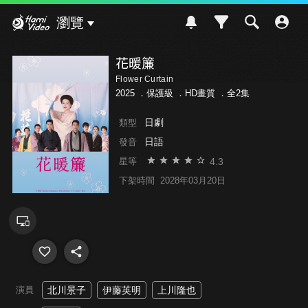
Hami Video
瀏覽
花暖簾
Flower Curtain
2025 ．
保護級
．HD畫質 ．全2集
日劇
類型
日語
發音
4.3
星等
下架時間
2028年03月20日
演員
北川景子
伊藤英明
上川隆也