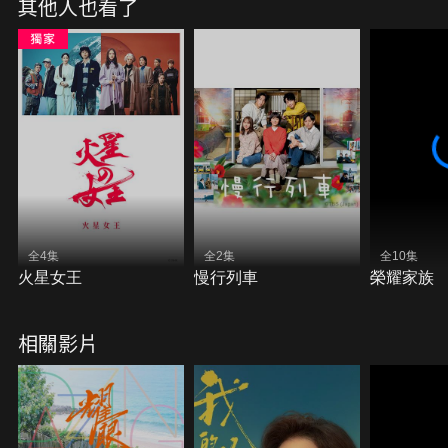
其他人也看了
全4集
全2集
全10集
火星女王
慢行列車
榮耀家族
相關影片