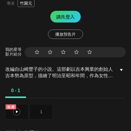
竹園元
導演
請先登入
播放預告片
我的星等
影片給分
改編自山崎豐子的小說。這部劇以吉本興業的創始人
吉本勢為原型，描繪了明治至昭和年間，作為女性製
作人先驅的河島多加的一生
0 - 1
免費
0
1