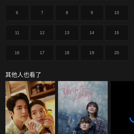
口，猥瑣男徹底被嚇癱了。蘇橙橙下車離開，看著城
市的人群往來，想起自己從小到大的經歷，雖然爸爸
6
7
8
9
10
一直告訴她人生重在參與，輸贏不重要，但顯然從小
身強力壯的蘇橙橙並不只是參與而是焦點。
11
12
13
14
15
16
17
18
19
20
其他人也看了