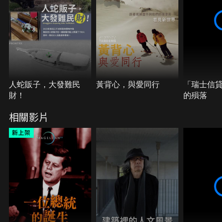
人蛇販子，大發難民
黃背心，與愛同行
「瑞士信
財！
的殞落
相關影片