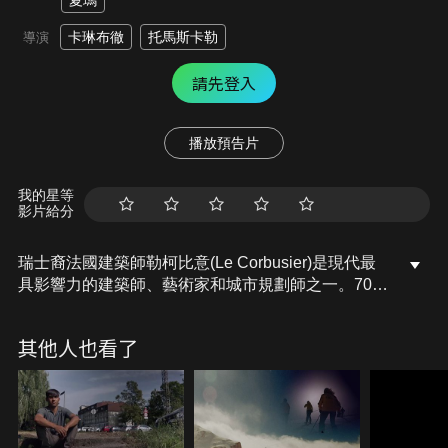
夏瑪
卡琳布徹
托馬斯卡勒
導演
請先登入
播放預告片
我的星等
影片給分
瑞士裔法國建築師勒柯比意(Le Corbusier)是現代最
具影響力的建築師、藝術家和城市規劃師之一。70年
前，他受邀為印度旁遮普邦新首府昌迪加爾進行城市
規劃，並在此完成了他一生的工作。昌迪加爾誕生於
其他人也看了
印度動盪、安置和分裂的時代，代表著進步和新興的
民主，然而，它同時也是一個頗具爭議的藝術綜合
體，一個大膽的現代烏托邦。