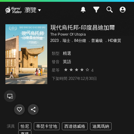
Hami Video
瀏覽
現代烏托邦-印度昌迪加爾
The Power Of Utopia
2023．瑞士．84分鐘 ．
普遍級
．HD畫質
精選
類型
英語
發音
4
星等
下架時間 2027年12月30日
演員
恰尼
蒂琵卡甘地
西達德威格
迪萬瑪納