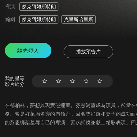
導演
傑克阿姆斯特朗
編劇
傑克阿姆斯特朗
克里斯哈里斯
請先登入
播放預告片
我的星等
影片給分
在都柏林，夢想與現實碰撞著。芬恩渴望成為演員，卻當在
務。曾是好萊塢名導的布倫丹，因名聲消逝和妻子的成功而
的芬恩綁架羞辱自己的導演，要求試鏡並獻上精彩表演。四