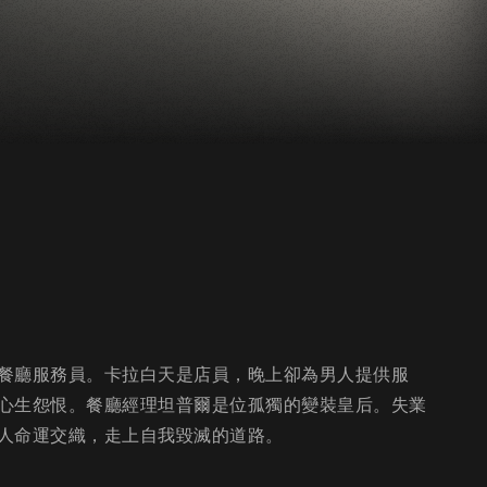
餐廳服務員。卡拉白天是店員，晚上卻為男人提供服
心生怨恨。餐廳經理坦普爾是位孤獨的變裝皇后。失業
人命運交織，走上自我毀滅的道路。