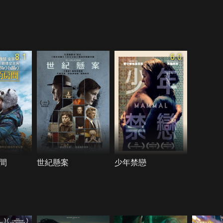
8.1
6.0
間
世紀懸案
少年禁戀