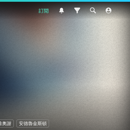
訂閱
雅奧謝
安德魯金斯頓