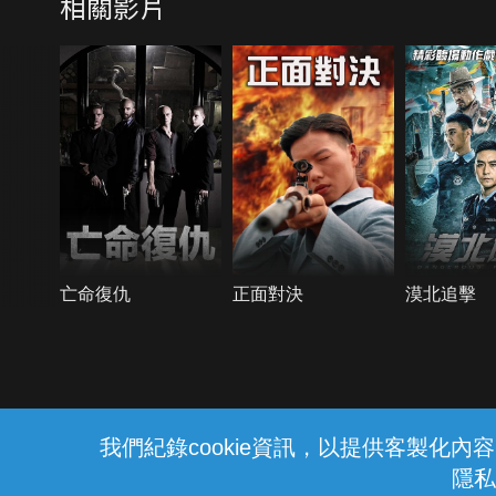
相關影片
亡命復仇
正面對決
漠北追擊
{{notifyMsg}}
我們紀錄cookie資訊，以提供客製化
隱私