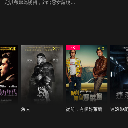
定以蒂娜為誘餌，釣出惡女蘿妮…
6.9
8.2
8.0
象人
從前，有個好萊塢
連滾帶