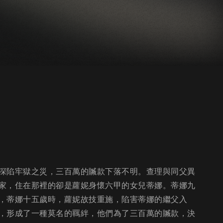
深陷牢獄之災，三百萬的贓款下落不明。查理與同父異
家，住在那裡的卻是蘿妮身懷六甲的女兒蒂娜。蒂娜九
，蒂娜十五歲時，蘿妮故技重施，陷害蒂娜的繼父入
，形成了一種莫名的羈絆，他們為了三百萬的贓款，決