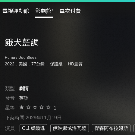
電視運動館
影劇館⁺
單次付費
餓犬藍調
Hungry Dog Blues
2022．美國．77分鐘 ．
保護級
．HD畫質
類型
劇情
發音
英語
星等
1
下架時間 2029年11月19日
演員
C.J.威爾遜
伊琳娜戈洛瓦婭
傑森阿布拉姆斯