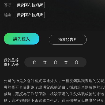
導演
傑森阿布拉姆斯
編劇
傑森阿布拉姆斯
請先登入
播放預告片
我的星等
影片給分
公司的神鬼女會計蘿妮串通外人，一樁洗錢案讓查理的父親
母的哥哥泰倫斯為了證明父親的清白，循線追查到蘿妮的老
歲時，蘿妮為了詐領保險，槍殺蒂娜的生父偽裝成搶劫未遂
獄，這次她卻留下蒂娜獨自生活。這三個被父母拋棄的兒女