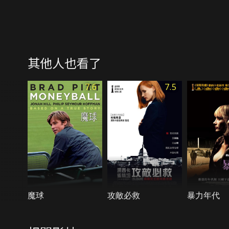
其他人也看了
7.6
7.5
魔球
攻敵必救
暴力年代