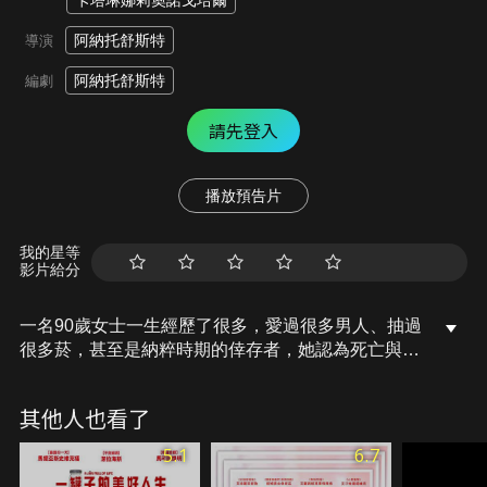
卡塔琳娜莉奧諾戈培爾
阿納托舒斯特
導演
阿納托舒斯特
編劇
請先登入
播放預告片
我的星等
影片給分
一名90歲女士一生經歷了很多，愛過很多男人、抽過
很多菸，甚至是納粹時期的倖存者，她認為死亡與愛
一樣可以自主，但每一次嘗試離開這個世界，生活驚
喜總會和她唱反調。一心求死的她，在孫女的幫助下
其他人也看了
進入了孫女的瘋狂朋友圈，生活逐漸充滿樂趣，祖孫
的羈絆如此深厚，如今的她又會如何看待死亡？
5.1
6.7