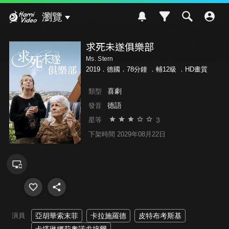
Hami Video
瀏覽
求死未遂俱樂部
Ms. Stern
2019．德國．78分鐘 ．
輔12級
．HD畫質
喜劇
類型
德語
發音
3
星等
下架時間 2029年08月22日
演員
亞胡華索末菲
卡拉施羅德
皮特布考斯基