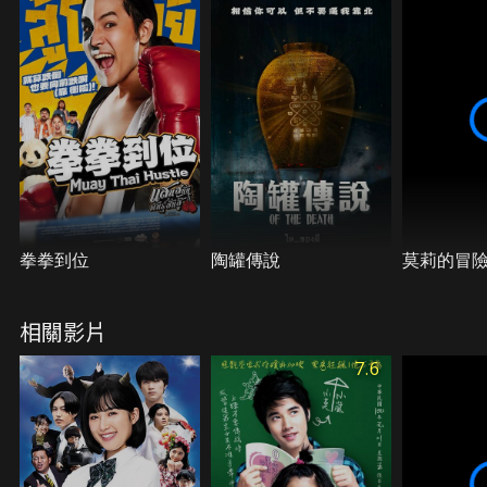
呢？
拳拳到位
陶罐傳說
莫莉的冒
相關影片
7.6