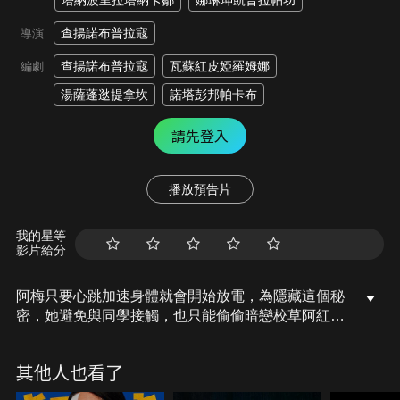
塔納波里拉塔納卡鄒
娜琳坤凱普拉帕功
查揚諾布普拉寇
導演
查揚諾布普拉寇
瓦蘇紅皮婭羅姆娜
編劇
湯薩蓬逖提拿坎
諾塔彭邦帕卡布
請先登入
播放預告片
我的星等
影片給分
阿梅只要心跳加速身體就會開始放電，為隱藏這個秘
密，她避免與同學接觸，也只能偷偷暗戀校草阿紅。
某天她的暗戀心事被阿鵬發現，阿鵬是學校裡有名的
漫畫天才，也暗戀著校花，兩個邊緣人因此決定成立
其他人也看了
暗戀互助會。慢慢地，阿梅與阿紅越來越靠近，卻仍
苦惱自己異於常人的放電體質，她該如何為愛向前衝