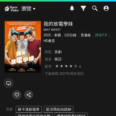
Hami Video
瀏覽
我的放電學妹
MAY WHO?
2015．泰國．122分鐘 ．
普遍級
．
評分7.0
．
HD畫質
喜劇
類型
泰語
發音
4
星等
下架時間 2027年09月30日
演員
蘇卡達顧瓏希
提頂瑪哈由踏納