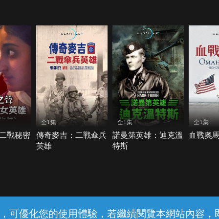
全1集
全1集
全1集
二戰秘密
傳奇麥吉：二戰傘兵
諾曼第英雄：迪克溫
血戰奧
英雄
特斯
常見問題
線上客服
服務條款
隱私權保護
內容，可優化您的使用體驗，若繼續閱覽本網站內容，即表