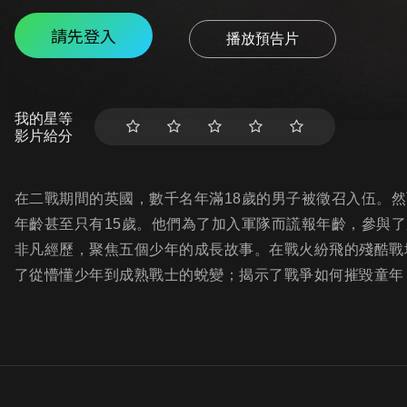
請先登入
播放預告片
我的星等
影片給分
在二戰期間的英國，數千名年滿18歲的男子被徵召入伍。
年齡甚至只有15歲。他們為了加入軍隊而謊報年齡，參與
非凡經歷，聚焦五個少年的成長故事。在戰火紛飛的殘酷戰
了從懵懂少年到成熟戰士的蛻變；揭示了戰爭如何摧毀童年