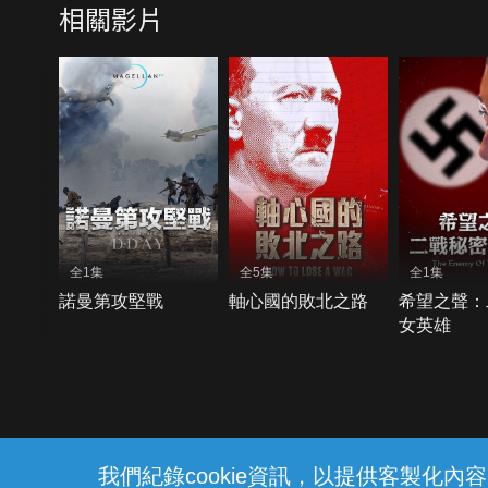
相關影片
全1集
全5集
全1集
諾曼第攻堅戰
軸心國的敗北之路
希望之聲：
女英雄
{{notifyMsg}}
我們紀錄cookie資訊，以提供客製化