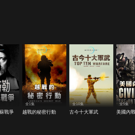
全1集
全10集
全5集
蘇戰爭
越戰的秘密行動
古今十大軍武
美國內