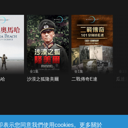
全1集
全1集
全1集
馬哈
沙漠之狐隆美爾
二戰傳奇E連
瓜達
示您同意我們使用cookies。更多關於