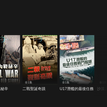
全1集
全1集
全1集
戰秘辛
二戰聖誕奇蹟
U17潛艦的最後任務
沙漠