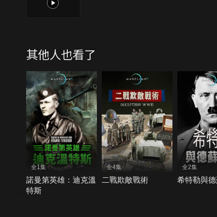
1
其他人也看了
全1集
全4集
全2集
諾曼第英雄：迪克溫
二戰欺敵戰術
希特勒與德
特斯