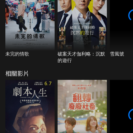
未完的情歌
破案天才伽利略：沉默
雪風號
的遊行
相關影片
6.7