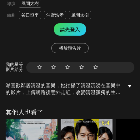
風間太樹
導演
谷口恒平
沖野浩孝
風間太樹
編劇
請先登入
播放預告片
我的星等
影片給分
潮喜歡鄰居清澄的音樂，她拍攝了清澄沉浸在音樂中
的影片，上傳網路後意外走紅，改變清澄孤獨的生
活，他在與前樂隊成員陸的合奏中找到快樂，甚至接
到唱片公司邀約，隨著清澄越來越忙碌，潮感到漸行
其他人也看了
漸遠，最終離開，失去了潮，清澄逐漸迷失自我，因
此陸決定在潮的幫助下，努力將清澄從錄音室中拯救
6.4
出來。