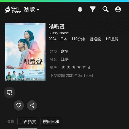
Hami Video
瀏覽
嗡嗡聲
Buzzy Noise
2024．日本．119分鐘 ．
普遍級
．HD畫質
劇情
類型
日語
發音
4
星等
下架時間 2031年05月30日
演員
川西拓實
櫻田日和