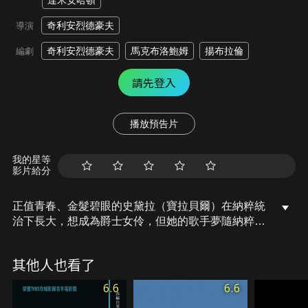
達米安哈頓
奇利安烈德豪夫
導演
奇利安烈德豪夫
馬克布洛鮑姆
揚布拉倫
編劇
請先登入
播放預告片
我的星等
影片給分
正值青春、金髮碧眼的史黛拉（寶拉貝爾）在納粹統
治下長大，想成為爵士女伶，但她的歌手夢隨納粹的
種族清洗手段越發激進被狠狠抹滅。遭蓋世太保抓獲
的史黛拉飽受殘酷刑求，為了活下去，她被迫以猶太
其他人也看了
同胞的藏身處交換，成為納粹同路人。而史黛拉的戀
人、販賣假證件維生的羅爾夫，更逐漸勾出她心中的
6.6
6.6
惡…