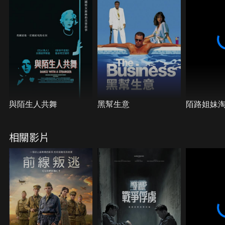
與陌生人共舞
黑幫生意
陌路姐妹
相關影片