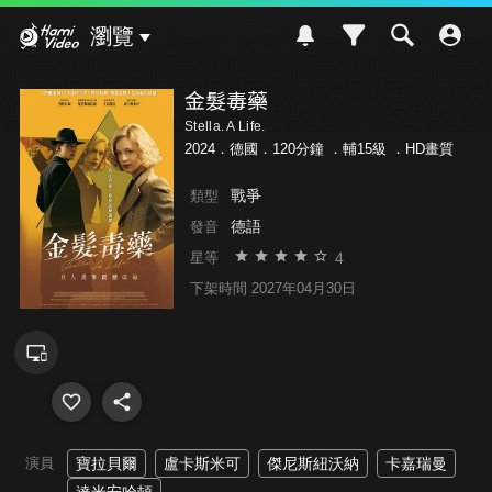
Hami Video
瀏覽
金髮毒藥
Stella. A Life.
2024．德國．120分鐘 ．
輔15級
．HD畫質
戰爭
類型
德語
發音
4
星等
下架時間 2027年04月30日
演員
寶拉貝爾
盧卡斯米可
傑尼斯紐沃納
卡嘉瑞曼