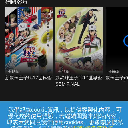
相關影片
全13集
全13集
全99集
新網球王子U-17世界盃
新網球王子U-17世界盃
網球王子(0
SEMIFINAL
我們紀錄cookie資訊，以提供客製化內容，可
{{notifyMsg}}
優化您的使用體驗，若繼續閱覽本網站內容，
常見問題
線上客服
服務條款
隱私權保護
即表示您同意我們使用cookies。更多關於隱私