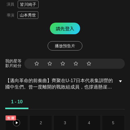
演員
皆川純子
山本秀世
導演
請先登入
播放預告片
我的星等
影片給分
【邁向革命的前奏曲】齊聚在U-17日本代表集訓營的
國中生們。曾一度離開的戰敗組成員，也撐過懸崖上
地獄般的訓練返回集訓營。受到歸來的眾人們突飛猛
進的實力刺激，選手們各個士氣激昂。
1 - 10
免費
1
2
3
4
5