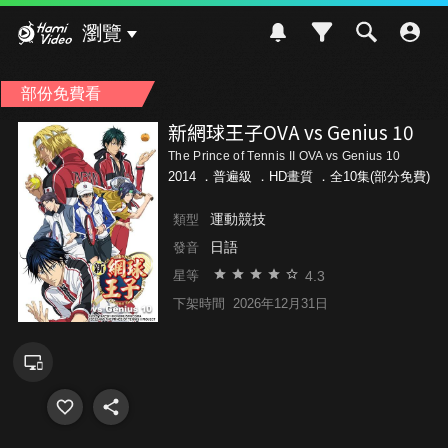
Hami Video
瀏覽
部份免費看
新網球王子OVA vs Genius 10
The Prince of Tennis II OVA vs Genius 10
2014 ．
普遍級
．HD畫質 ．全10集(部分免費)
運動競技
類型
日語
發音
4.3
星等
下架時間
2026年12月31日