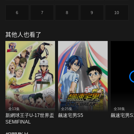
6
7
8
9
10
其他人也看了
全13集
全25集
全38集
新網球王子U-17世界盃
飆速宅男S5
飆速宅男S
SEMIFINAL