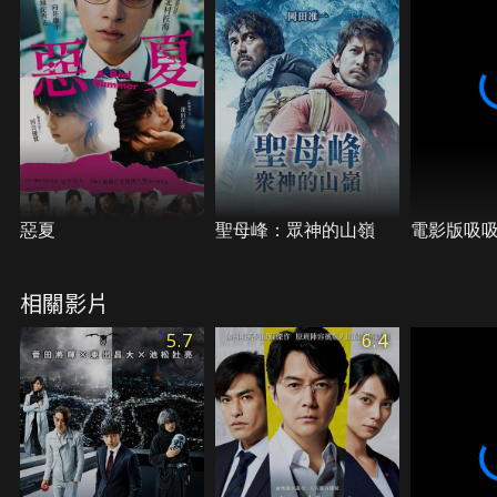
惡夏
聖母峰：眾神的山嶺
電影版吸
相關影片
5.7
6.4