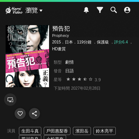
Hami Video
瀏覽
預告犯
Prophecy
2015．日本．119分鐘 ．
保護級
．
評分6.4
．
HD畫質
劇情
類型
日語
發音
3.9
星等
下架時間 2027年02月28日
演員
生田斗真
戶田惠梨香
濱田岳
鈴木亮平