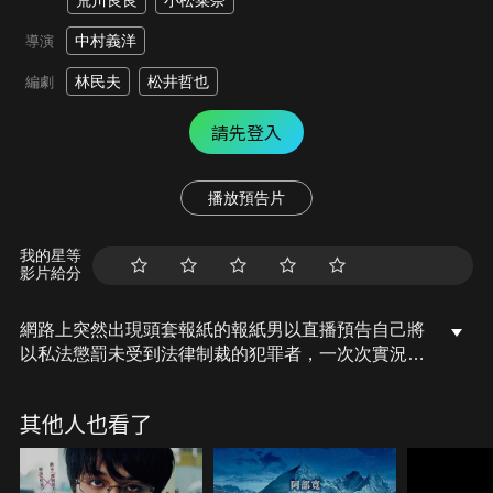
荒川良良
小松菜奈
中村義洋
導演
林民夫
松井哲也
編劇
請先登入
播放預告片
我的星等
影片給分
網路上突然出現頭套報紙的報紙男以直播預告自己將
以私法懲罰未受到法律制裁的犯罪者，一次次實況轉
播懲戒行動後，報紙男成為民眾心中的無名英雄，替
人們一雪對不公之事累積的氣憤。不停預告下一步卻
其他人也看了
總能躲過、愚弄警察的報紙男，讓追查的女警苦無對
策，她是否能逮住報紙男，揭開他「正義」的真面目
呢?