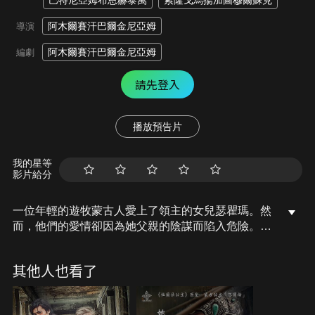
巴特尼亞姆布恩赫泰萬
索隆戈烏揚加圖穆爾蘇克
阿木爾賽汗巴爾金尼亞姆
導演
阿木爾賽汗巴爾金尼亞姆
編劇
請先登入
播放預告片
我的星等
影片給分
一位年輕的遊牧蒙古人愛上了領主的女兒瑟瞿瑪。然
而，他們的愛情卻因為她父親的陰謀而陷入危險。領
主將蒙古人誣陷為罪犯，並將他列為不法之徒。面對
充滿背叛和欺騙的世界，蒙古人必須召集內心的力
其他人也看了
量，為了生存和正義而戰，在這場奮鬥的旅程中，他
點燃了人民的團結力量。