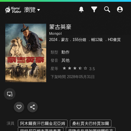
Hami Video
瀏覽
蒙古英豪
Mongol
2024．蒙古．155分鐘 ．
輔12級
．HD畫質
動作
類型
其他
發音
3.5
星等
下架時間 2028年05月31日
演員
阿木爾賽汗巴爾金尼亞姆
桑杜賈夫巴特賈加爾