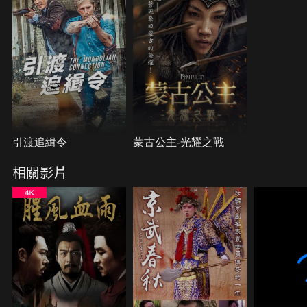
引渡追緝令
蒙古公主-光耀之戰
相關影片