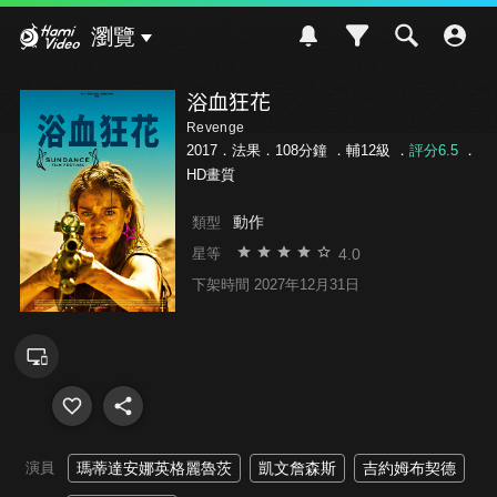
Hami Video
瀏覽
浴血狂花
Revenge
2017．法果．108分鐘 ．
輔12級
．
評分6.5
．
HD畫質
動作
類型
4.0
星等
下架時間 2027年12月31日
演員
瑪蒂達安娜英格麗魯茨
凱文詹森斯
吉約姆布契德