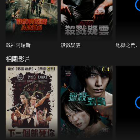
戰神阿瑞斯
殺戮疑雲
地獄之門.
相關影片
5.1
6.4