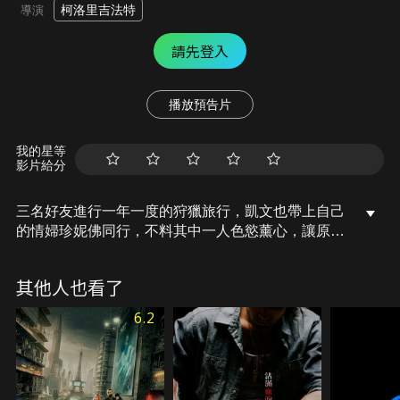
柯洛里吉法特
導演
請先登入
播放預告片
我的星等
影片給分
三名好友進行一年一度的狩獵旅行，凱文也帶上自己
的情婦珍妮佛同行，不料其中一人色慾薰心，讓原本
的放縱之旅變調成致命殺機。被凱文推下懸崖的珍妮
佛甦醒後決心報復這些臭男人，而他們渾然不知自己
其他人也看了
早已從獵人變成獵物待人宰割……
6.2