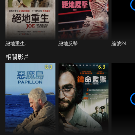
絕地重生.
絕地反擊
編號24
相關影片
8.0
6.8