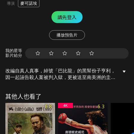
麥可諾埃
導演
請先登入
播放預告片
我的星等
影片給分
改編自真人真事，綽號「巴比龍」的黑幫份子亨利，
因一起誣告殺人案被判入獄，更被送至南美洲的圭亞
那。一心想重獲自由的巴比只能選擇逃獄，他結識身
懷鉅款的經濟犯德加，瘦弱的德加需要保護、而巴比
其他人也看了
需要金援，兩人訂好協議，開始一連串的逃亡計畫。
但第一次逃獄失敗，巴比被關進折磨身心的禁閉室2
6.8
6.3
年之久…