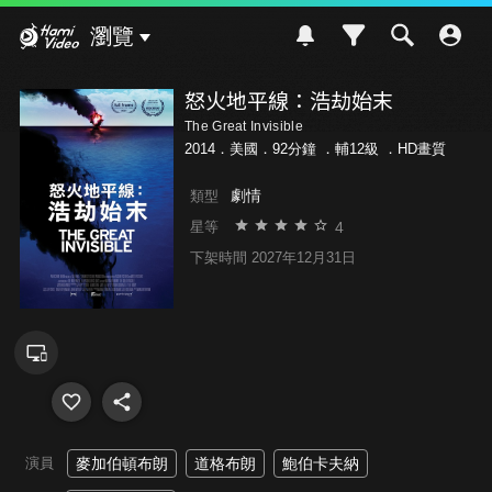
Hami Video
瀏覽
怒火地平線：浩劫始末
The Great Invisible
2014．美國．92分鐘 ．
輔12級
．HD畫質
劇情
類型
4
星等
下架時間 2027年12月31日
演員
麥加伯頓布朗
道格布朗
鮑伯卡夫納