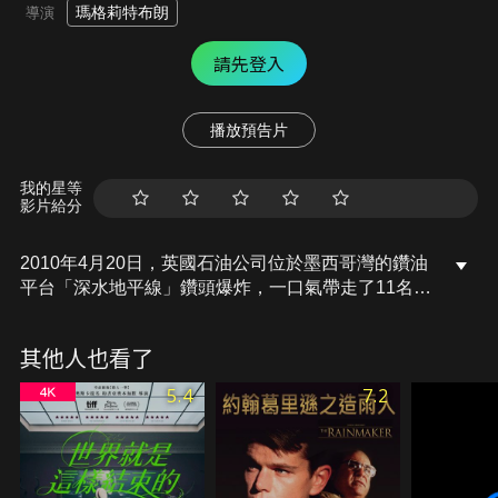
瑪格莉特布朗
導演
請先登入
播放預告片
我的星等
影片給分
2010年4月20日，英國石油公司位於墨西哥灣的鑽油
平台「深水地平線」鑽頭爆炸，一口氣帶走了11名工
作人員的生命！爆炸發生後兩天，深水地平線沉沒，
造成史上最嚴重的漏油事件，數億加侖原油湧入海
其他人也看了
洋，漂浮擴散長達三個月之久。當地漁業被迫完全停
擺，脆弱的生態系統遭到嚴重污染。導演瑪格莉特布
5.4
7.2
朗以感性的手法，將有關此事件的新聞片段、檔案資
料、內部人士對石油業的獨到見解，以及受影響的墨
西哥灣區居民心聲結合起來，呈現了一部控訴石油業
腐敗、講述倖存者經歷的紀錄佳作。布朗以充滿關懷