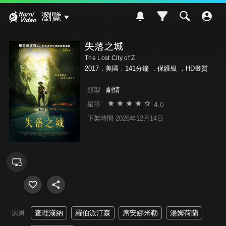
Hami Video
瀏覽
失落之城
The Lost City of Z
2017．美國．141分鐘 ．
保護級
．HD畫質
劇情
類型
4.0
星等
下架時間 2026年12月14日
演員
查理漢納
羅伯派汀森
席安娜米勒
湯姆荷蘭