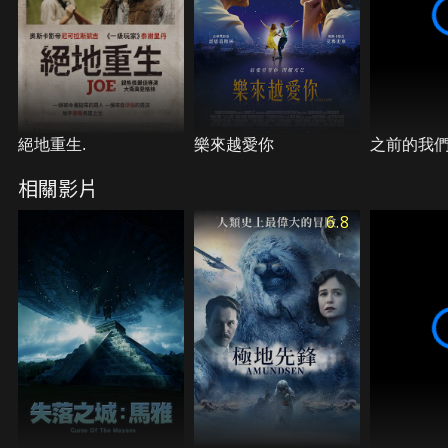
絕地重生.
樂來越愛你
之前的我
相關影片
6.8