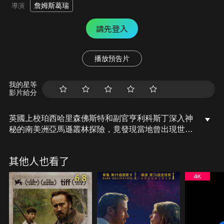
詹姆斯葛瑞
導演
請先登入
播放預告片
我的星等
影片給分
英國上校珀西哈里森佛斯特和副官亨利科斯丁深入神
秘的南美洲亞馬遜叢林探險，竟發現當地曾出現世界
未知的文明生活跡象，他回到英國公開這個意義深遠
的重大發現，卻被當成笑話嘲弄，沒有人願意相信他
其他人也看了
的話。在愛妻無怨無悔支持下，佛斯特決心帶領兒子
傑克重返亞馬遜叢林，尋找古文明存在的證據，一行
6.8
人卻離奇消失，從此再無任何音訊，成為史上最神秘
又懸疑的失蹤事件。