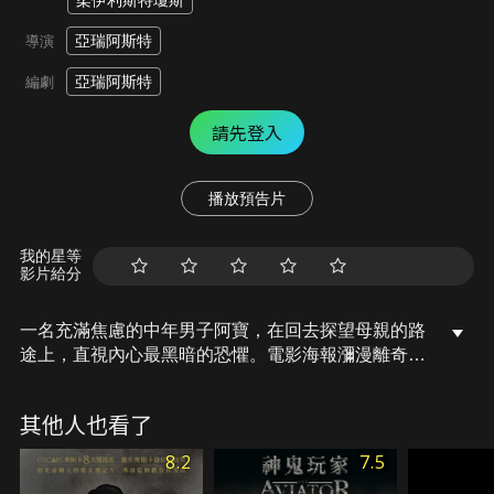
柔伊利斯特瓊斯
亞瑞阿斯特
導演
亞瑞阿斯特
編劇
請先登入
播放預告片
我的星等
影片給分
一名充滿焦慮的中年男子阿寶，在回去探望母親的路
途上，直視內心最黑暗的恐懼。電影海報瀰漫離奇的
氛圍，呈現主角人生四個階段的模樣，穿著睡衣，彷
彿經歷無止盡的惡夢。一心想回家，卻踏上神秘又未
其他人也看了
知的旅程，不斷拚命逃亡，畫風在虛實之間切換，相
當詭異，讓阿寶頻臨崩潰、感到恐懼的真相是什麼？
8.2
7.5