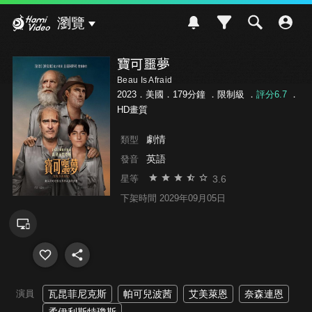
Hami Video
瀏覽
寶可噩夢
Beau Is Afraid
2023．美國．179分鐘 ．
限制級
．
評分6.7
．
HD畫質
劇情
類型
英語
發音
3.6
星等
下架時間 2029年09月05日
演員
瓦昆菲尼克斯
帕可兒波茜
艾美萊恩
奈森連恩