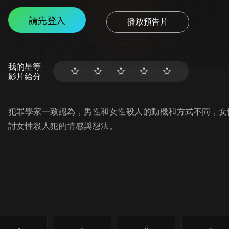
請先登入
播放預告片
我的星等
影片給分
犯罪學家一致認為，男性和女性殺人的動機和方式不同，女
討女性殺人犯的情感與想法。