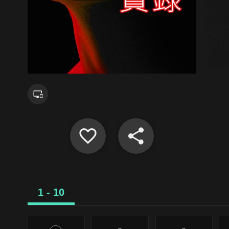
1 - 10