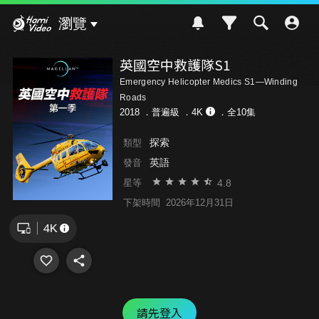
Hami Video
瀏覽
英國空中救護隊S1
Emergency Helicopter Medics S1—Winding
Roads
2018 ．
普遍級
．4K
．全10集
探索
類型
英語
發音
4.8
星等
下架時間
2026年12月31日
請先登入