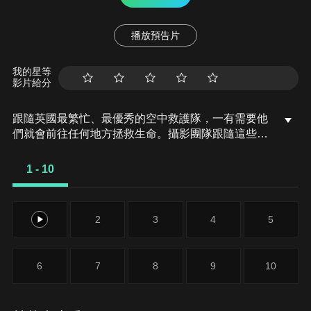
播放預告片
我的星等
影片給分
跟隨英國最繁忙、最優秀的空中救護隊，一有需要他
們就會前往任何地方拯救生命。攝影團隊跟隨這些具
備專業技能的急救人員，看他們在牛津郡、伯克郡和
白金漢郡等地區如何應對各種事件。兩名機車騎士需
1 - 10
要專業照護，空中救護隊員試圖挽救彼特的生命，同
時湯姆可能有嚴重的脊椎損傷。與此同時，凱倫被她
的馬踢到臉後被困在一條偏僻的小路上，只能等待空
1
2
3
4
5
中救護隊趕到。
6
7
8
9
10