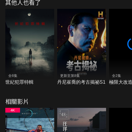
其他人也看了
全8集
更新至第8集
全2集
世紀犯罪特輯
丹尼崔喬的考古揭祕S1
極限大改
相關影片