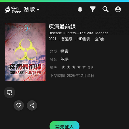
Hami Video
瀏覽
疾病最前線
Disease Hunters—The Viral Menace
2021 ．
普遍級
．HD畫質 ．全3集
探索
類型
英語
發音
3.5
星等
下架時間
2026年12月31日
請先登入