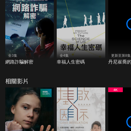
全3集
全4集
更新至第8集
網路詐騙解密
幸福人生密碼
丹尼崔喬的
相關影片