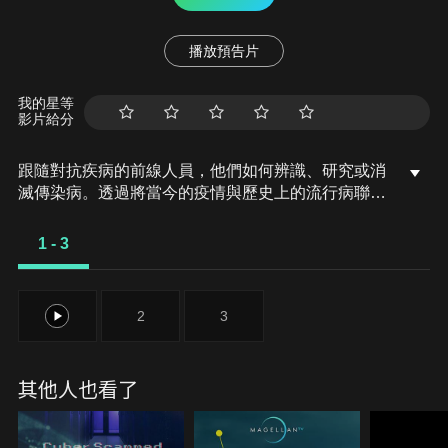
播放預告片
我的星等
影片給分
跟隨對抗疾病的前線人員，他們如何辨識、研究或消
滅傳染病。透過將當今的疫情與歷史上的流行病聯繫
起來，我們可以找出可能加速未來疫情爆發的因素，
例如人類與動物的互動、抗藥性、氣候變遷、都市化
1 - 3
和全球化。COVID-19引起人們對致命病毒的關注，
科學家們競相識別新的病原體、對抗現有病毒，並合
作尋找急需的治療和疫苗。專家研究不同國家的蝙蝠
1
2
3
是否攜帶相同的病毒，以及各種非人類動物的病毒如
何有可能引發下一次大流行。
其他人也看了