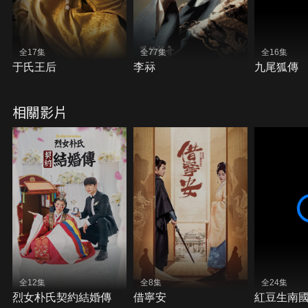
全17集
全77集
全16集
于氏王后
李祘
九尾狐傳
相關影片
全12集
全8集
全24集
烈女朴氏契約結婚傳
借寧安
紅豆生南