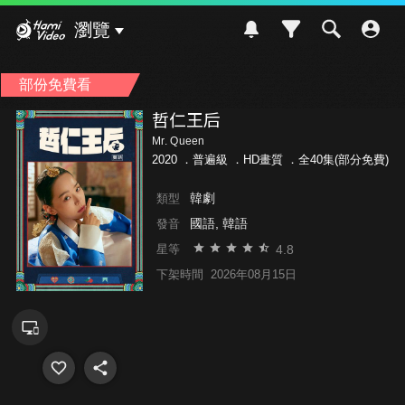
Hami Video
瀏覽
部份免費看
哲仁王后
Mr. Queen
2020 ．
普遍級
．HD畫質 ．全40集(部分免費)
韓劇
類型
國語, 韓語
發音
4.8
星等
下架時間
2026年08月15日