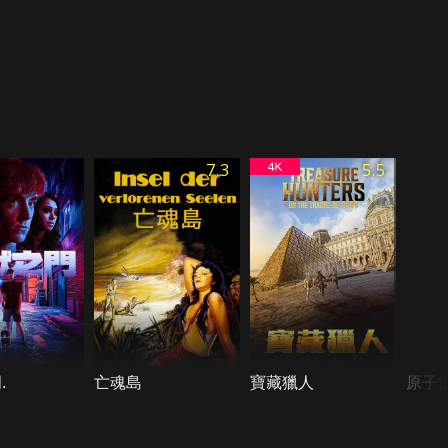
7.3
5.5
.
亡魂島
寶藏獵人
原子