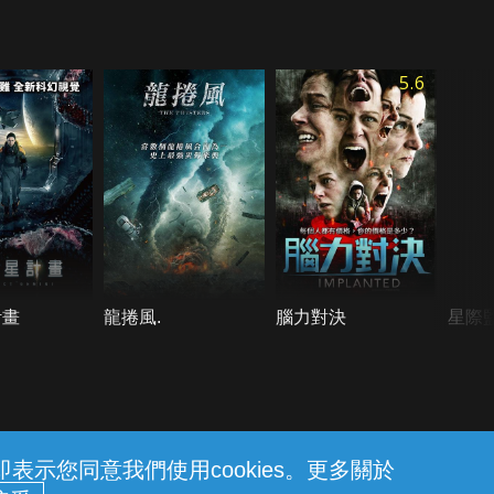
5.6
計畫
龍捲風.
腦力對決
星際
示您同意我們使用cookies。更多關於