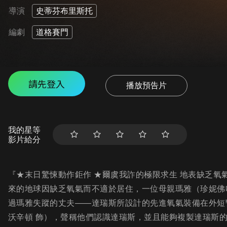
導演
史蒂芬布里斯托
編劇
道格賽門
請先登入
播放預告片
我的星等
影片給分
『★末日驚悚動作鉅作 ★爾虞我詐的極限求生 地表缺乏
來的地球因缺乏氧氣而不適於居住，一位母親瑪雅（珍妮佛
過瑪雅失蹤的丈夫——達瑞斯所設計的先進氧氣裝備在外短
沃辛頓 飾），聲稱他們認識達瑞斯，並且能夠複製達瑞斯