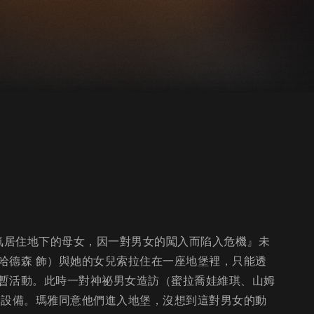
氧氣居住地下的母女，因一對男女的闖入而陷入危機』未
哈德森 飾）與她的女兒索拉住在一座地堡裡，只能透
暫活動。此時一對神祕男女造訪（蜜拉喬娃維琪、山姆
的設備。瑪雅同意他們進入地堡，沒想到這對男女的動