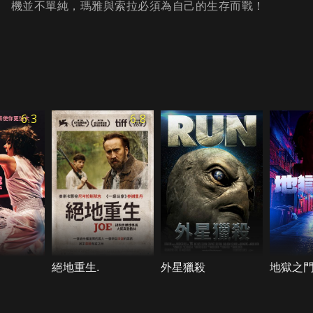
機並不單純，瑪雅與索拉必須為自己的生存而戰！
6.3
6.8
絕地重生.
外星獵殺
地獄之門