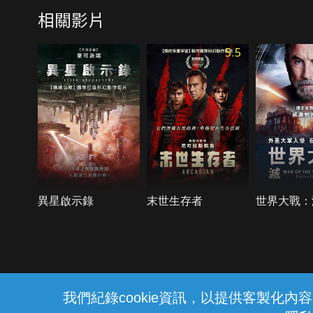
相關影片
5.5
異星啟示錄
末世生存者
世界大戰：
{{notifyMsg}}
我們紀錄cookie資訊，以提供客製化