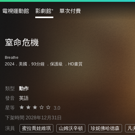
電視運動館
影劇館⁺
單次付費
窒命危機
Breathe
2024．美國．93分鐘 ．
保護級
．HD畫質
類型
動作
發音
英語
星等
3.0
下架時間 2028年12月31日
演員
蜜拉喬娃維琪
山姆沃辛頓
珍妮佛哈德森
凡