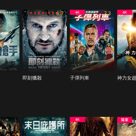
6.7
7.3
即刻獵殺
子彈列車
神力女