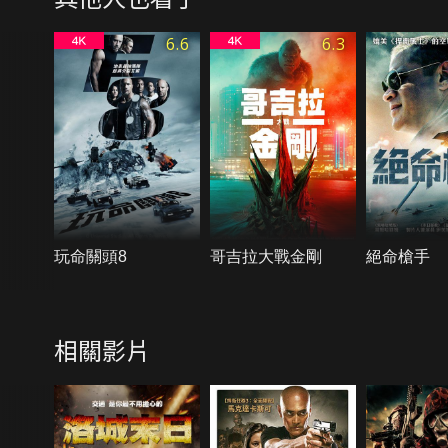
6.6
6.3
玩命關頭8
哥吉拉大戰金剛
絕命槍手
相關影片