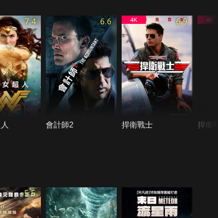
7.4
6.6
6.9
超人
會計師2
捍衛戰士
捍衛
5.5