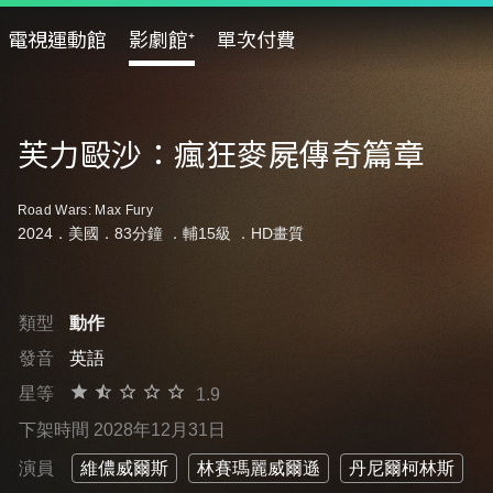
電視運動館
影劇館⁺
單次付費
芙力毆沙：瘋狂麥屍傳奇篇章
Road Wars: Max Fury
2024．美國．83分鐘 ．
輔15級
．HD畫質
類型
動作
發音
英語
星等
1.9
下架時間 2028年12月31日
演員
維儂威爾斯
林賽瑪麗威爾遜
丹尼爾柯林斯