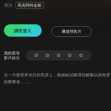
導演
馬克阿特金斯
請先登入
播放預告片
我的星等
影片給分
在一片後世界末日的荒原上，兩姊妹試圖尋找解藥以拯救受
的襲擊者……。