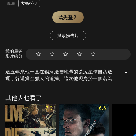
大衛托伊
導演
請先登入
播放預告片
我的星等
影片給分
這五年來他一直在銀河邊陲地帶的荒涼星球自我放
逐，躲避賞金獵人的追捕。這次他現身於一個名為希
利昂的行星，那是一個融合多種文化的先進社會，但
是一群狂熱份子的領袖大元帥麥薛卻率領一批稱之為
其他人也看了
死亡兵團的大軍侵略這個和平的星球，以強大的軍隊
征服人類世界是他的最終目標。雷迪克最後還是逃不
7.9
6.6
過星際傭兵的追捕，被放逐到一個氣候極端惡劣的地
底監獄，為了重獲自由之身，這兩人展開一場驚天動
地的超世紀大對決，他們的勝負將決定人類未來的命
運…