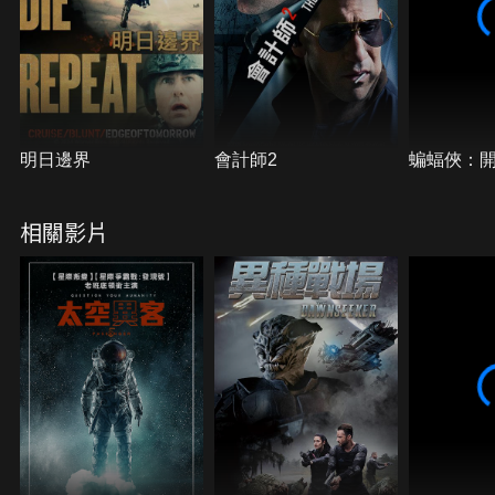
明日邊界
會計師2
蝙蝠俠：
相關影片