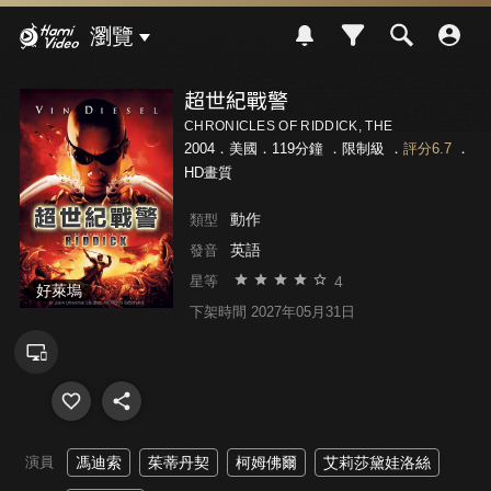
Hami Video
瀏覽
超世紀戰警
CHRONICLES OF RIDDICK, THE
2004．美國．119分鐘 ．
限制級
．
評分6.7
．
HD畫質
動作
類型
英語
發音
4
星等
好萊塢
下架時間 2027年05月31日
演員
馮迪索
茱蒂丹契
柯姆佛爾
艾莉莎黛娃洛絲