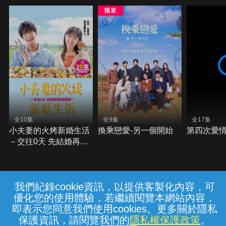
全10集
全9集
全17集
小夫妻的火烤新婚生活
換乘戀愛-另一個開始
第四次愛
－交往0天 先結婚再談
戀愛吧－
我們紀錄cookie資訊，以提供客製化內容，可
{{notifyMsg}}
優化您的使用體驗，若繼續閱覽本網站內容，
常見問題
線上客服
服務條款
隱私權保護
即表示您同意我們使用cookies。更多關於隱私
保護資訊，請閱覽我們的
隱私權保護政策
。
中華電信股份有限公司個人家庭分公司