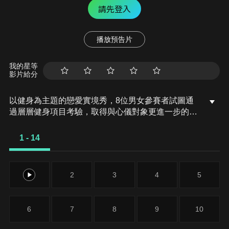
請先登入
播放預告片
我的星等
影片給分
以健身為主題的戀愛實境秀，8位男女參賽者試圖通
過層層健身項目考驗，取得與心儀對象更進一步的機
會。
1 - 14
1
2
3
4
5
6
7
8
9
10