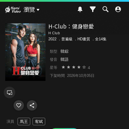
Hami Video
瀏覽
H-Club：健身戀愛
H Club
2022 ．
普遍級
．HD畫質 ．全14集
韓綜
類型
韓語
發音
4
星等
下架時間
2026年10月05日
演員
馬王
宥斌