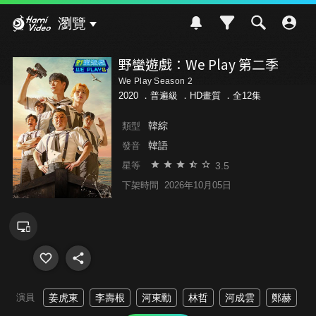
Hami Video
瀏覽
野蠻遊戲：We Play 第二季
We Play Season 2
2020 ．
普遍級
．HD畫質 ．全12集
韓綜
類型
韓語
發音
3.5
星等
下架時間
2026年10月05日
演員
姜虎東
李壽根
河東勳
林哲
河成雲
鄭赫