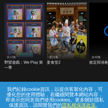
全12集
全12集
全48集
野蠻遊戲：We Play 第
姜食堂2
效定與洧
一季
我們紀錄cookie資訊，以提供客製化內容，可
{{notifyMsg}}
優化您的使用體驗，若繼續閱覽本網站內容，
常見問題
線上客服
服務條款
隱私權保護
即表示您同意我們使用cookies。更多關於隱私
保護資訊，請閱覽我們的
隱私權保護政策
。
中華電信股份有限公司個人家庭分公司