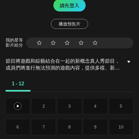
請先登入
播放預告片
我的星等
影片給分
節目將遊戲和綜藝結合在一起的新概念真人秀節目，
成員們將進行無法預測的遊戲內容，提供多樣、新鮮
的節目環節為看點，主持與來賓將在虛擬世界中，展
開大規模遊戲的動作冒險。
1 - 12
1
2
3
4
5
6
7
8
9
10