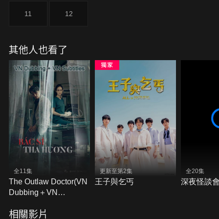
11
12
其他人也看了
全11集
更新至第2集
全20集
The Outlaw Doctor(VN
王子與乞丐
深夜怪談會
Dubbing＋VN
Subtitles)
相關影片