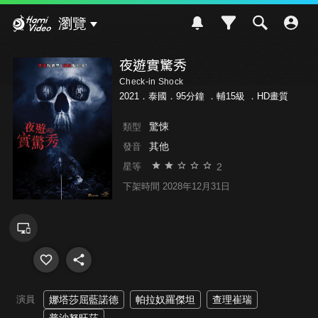
Hami Video
瀏覽
夜遊實驚秀
Check-in Shock
2021．泰國．95分鐘 ．
輔15級
．HD畫質
驚悚
類型
其他
發音
2
星等
下架時間 2028年12月31日
演員
娜塔莎屈藍諾德
帕拉奴羅傑坦
查理崔瑞