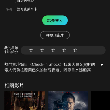
普沙努旺莎
魯奇克萊辛卡
導演
請先登入
播放預告片
我的星等
影片給分
熱門實境節目《Check-In Shock》找來大膽又貪財的
素人們前往廢棄已久的醫院夜遊。因節目水漲船高的
三位實境秀主持人，甚至為了節目精彩度，鼓勵參賽
者們互相廝殺！而隨著節目進行，這群參賽者逐漸發
相關影片
現埋藏在這間廢棄醫院背後的駭人祕密……