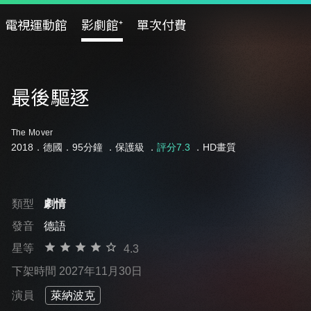
電視運動館
影劇館⁺
單次付費
最後驅逐
The Mover
2018．德國．95分鐘 ．
保護級
．
評分7.3
．HD畫質
類型
劇情
發音
德語
星等
4.3
下架時間 2027年11月30日
演員
萊納波克