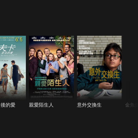
6.6
6.7
最後的愛
親愛陌生人
意外交換生
金魚