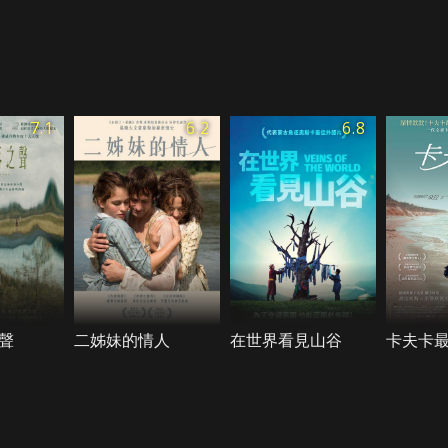
7.1
6.2
6.8
聲
二姊妹的情人
在世界看見山谷
卡夫卡