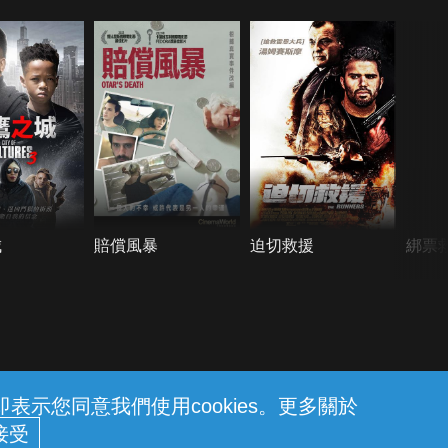
城
賠償風暴
迫切救援
綁票
示您同意我們使用cookies。更多關於