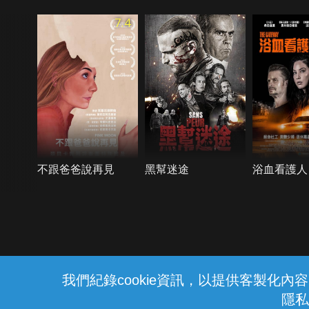
7.4
不跟爸爸說再見
黑幫迷途
浴血看護人
{{notifyMsg}}
我們紀錄cookie資訊，以提供客製化
隱私