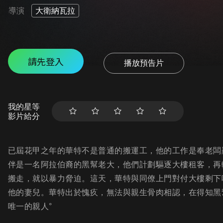
導演
大衛納瓦拉
請先登入
播放預告片
我的星等
影片給分
已屆花甲之年的華特不是普通的搬運工，他的工作是奉老闆
伴是一名阿拉伯裔的黑幫老大，他們計劃驅逐大樓租客，再
搬走，就以暴力脅迫。這天，華特與同僚上門對付大樓剩下
他的妻兒。華特出於愧疚，無法與親生骨肉相認，在得知黑
唯一的親人°