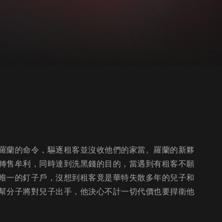
羅蘭的命令，驅逐租客並沒收他們的家當。羅蘭的新夥
轉售牟利，同時達到洗黑錢的目的，當遇到有租客不願
唯一的釘子戶，沒想到租客竟是華特失散多年的兒子和
幫分子將對兒子出手，他決心不計一切代價也要捍衛他