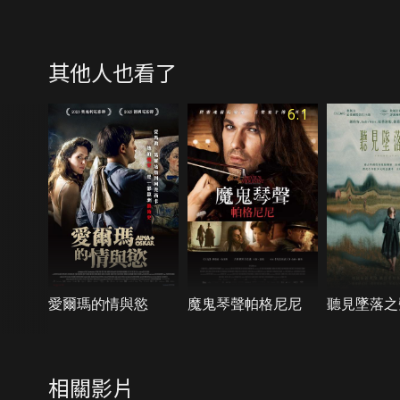
其他人也看了
6.1
愛爾瑪的情與慾
魔鬼琴聲帕格尼尼
聽見墜落之
相關影片