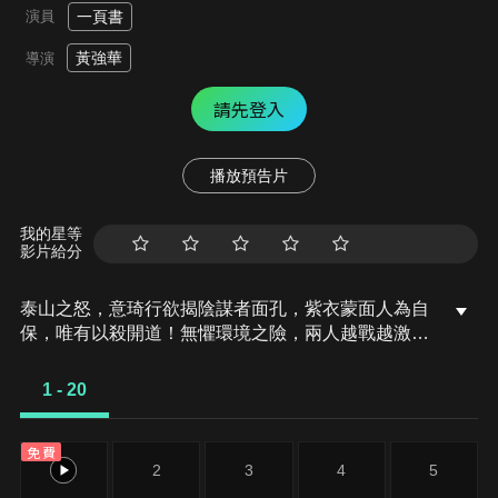
演員
一頁書
黃強華
導演
請先登入
播放預告片
我的星等
影片給分
泰山之怒，意琦行欲揭陰謀者面孔，紫衣蒙面人為自
保，唯有以殺開道！無懼環境之險，兩人越戰越激，
道內岩漿也越燒越烈，戰況霎時催至頂峰。眼見頂峰
在前，紫衣蒙面人極招上手，風雲騰動，四色氣流，
1 - 20
交錯而生，極招相對，足下之地竟難以支撐！
免費
1
2
3
4
5