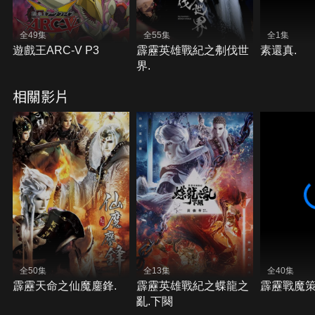
全49集
全55集
全1集
遊戲王ARC-V P3
霹靂英雄戰紀之刜伐世
素還真.
界.
相關影片
全50集
全13集
全40集
霹靂天命之仙魔鏖鋒.
霹靂英雄戰紀之蝶龍之
霹靂戰魔策
亂.下闋