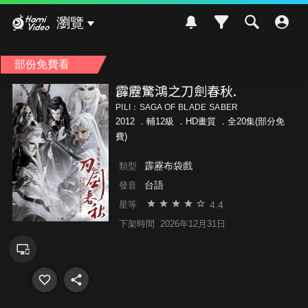
Hami Video
瀏覽
部份免費看
霹靂驚鴻之刀劍春秋.
PILI：SAGA OF BLADE SABER
2012 ．
輔12級
．HD畫質 ．全20集(部分免
費)
霹靂布袋戲
類型
台語
發音
4.4
星等
下架時間
2026年12月31日