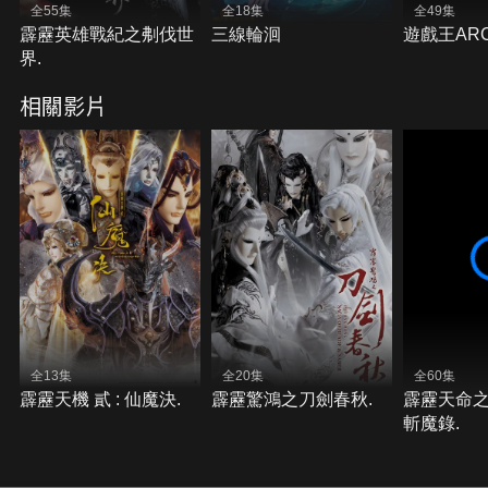
全55集
全18集
全49集
霹靂英雄戰紀之刜伐世
三線輪洄
遊戲王ARC
界.
相關影片
全13集
全20集
全60集
霹靂天機 貳 : 仙魔決.
霹靂驚鴻之刀劍春秋.
霹靂天命之
斬魔錄.