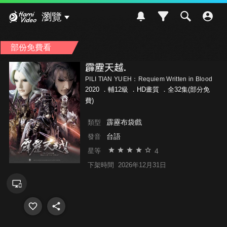
Hami Video
瀏覽
部份免費看
霹靂天越.
PILI TIAN YUEH：Requiem Written in Blood
2020 ．
輔12級
．HD畫質 ．全32集(部分免
費)
霹靂布袋戲
類型
台語
發音
4
星等
下架時間
2026年12月31日