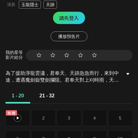
演員
玉龍隱士
天跡
請先登入
播放預告片
我的星等
影片給分
為了援助淨龍雲瀟，君奉天、天跡急急而行，來到中
途，遭遇魔劍嶽雙劍攔阻。君奉天對上刈時雨，天跡
一會魔藜，絕式初會，震撼四野！然而方造雲鯨，君
奉天功體未全，一時難施全功。時間分秒必爭，兩人
1 - 20
21 - 32
能否及時擺脫雙劍，一助雲瀟？
免費
1
2
3
4
5