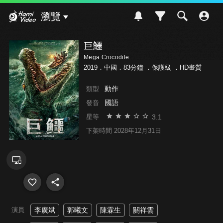
Hami Video
瀏覽
巨鱷
Mega Crocodile
2019．中國．83分鐘 ．
保護級
．HD畫質
動作
類型
國語
發音
3.1
星等
下架時間 2028年12月31日
演員
李廣斌
郭曦文
陳霖生
關祥雲