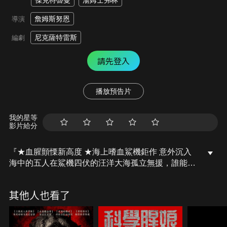
傑克特魯曼
湯姆士弗林
詹姆斯努恩
導演
尼克薩特雷斯
編劇
請先登入
播放預告片
我的星等
影片給分
『★血腥顫慄新高度 ★海上嗜血鯊機鉅作 意外沉入
海中的五人在鯊機四伏的汪洋大海孤立無援，誰能死
裡逃生？』一群人到墨西哥海邊沙灘上喝酒狂歡，順
手從岸邊偷了兩艘水上摩托車出海，卻因為玩過頭而
其他人也看了
意外相撞，導致一台沉入海中，另一台故障，還讓一
名友人身負重傷。受困在海中央的五人驚覺身旁有嗜
血狂鯊，孤立無援的他們驚慌失措卻又無處可逃，僅