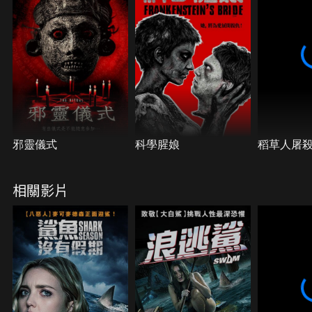
靠著一台破損的海上摩托車，究竟該如何脫困？誰又
能逃出生天？
邪靈儀式
科學腥娘
稻草人屠
相關影片