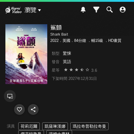
Hami Video
瀏覽
鯊顫
Shark Bait
2022．英國．84分鐘 ．
輔15級
．HD畫質
驚悚
類型
英語
發音
3.6
星等
下架時間 2027年12月31日
演員
荷莉厄爾
凱薩琳漢娜
瑪拉奇普勒拉奇曼