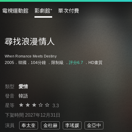
電視運動館
影劇館⁺
單次付費
尋找浪漫情人
When Romance Meets Destiny
2005．韓國．104分鐘 ．
限制級
．
評分6.7
．HD畫質
類型
愛情
發音
韓語
星等
3.3
下架時間 2027年12月31日
演員
奉太奎
金柱赫
李瑤媛
金亞中