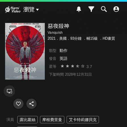
Hami Video
瀏覽
惡夜殺神
Vanquish
2021．美國．93分鐘 ．
輔15級
．HD畫質
動作
類型
英語
發音
3.7
星等
下架時間 2028年12月31日
演員
露比蘿絲
摩根費里曼
艾卡特莉娜貝克