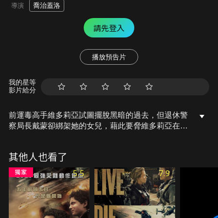
喬治蓋洛
導演
請先登入
播放預告片
我的星等
影片給分
前運毒高手維多莉亞試圖擺脫黑暗的過去，但退休警
察局長戴蒙卻綁架她的女兒，藉此要脅維多莉亞在一
夜內替他收集完一批巨款。現在，維多莉亞必須靠著
手中的槍和特殊技能深入虎穴，掃蕩阻擋在前的暴力
其他人也看了
幫派份子，才能再見到自己的女兒一面……。
5.5
7.9