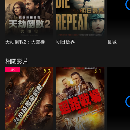
天劫倒數2：大遷徙
明日邊界
長城
相關影片
6.0
5.1