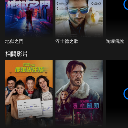
地獄之門.
浮士德之歌
陶罐傳說
相關影片