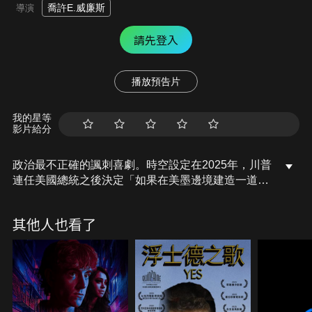
喬許E.威廉斯
導演
請先登入
播放預告片
我的星等
影片給分
政治最不正確的諷刺喜劇。時空設定在2025年，川普
連任美國總統之後決定「如果在美墨邊境建造一道牆
阻擋不了非法移民…那就建造第二道牆！」國土安全
部的比爾剛剛破獲墨西哥的販毒集團，查獲大量毒品
其他人也看了
和現金，引起大批探員覬覦。不巧，隔天晚上七點，
將是一年一度的國定殺戮日，當警報響起，接下來的
12小時，所有犯罪行為都不用背負刑責。當全國都陷
入無政府的瘋狂狀態，黑白兩道都鎖定比爾的家，想
趁此打劫毒品與現金……