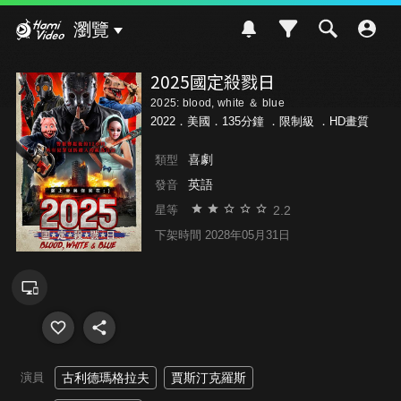
Hami Video
瀏覽
2025國定殺戮日
2025: blood, white ＆ blue
2022．美國．135分鐘 ．
限制級
．HD畫質
喜劇
類型
英語
發音
2.2
星等
下架時間 2028年05月31日
演員
古利德瑪格拉夫
賈斯汀克羅斯