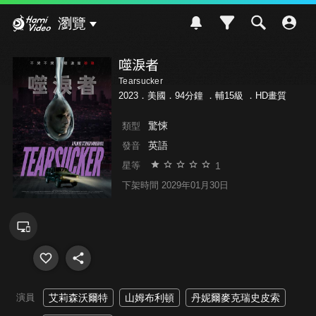
Hami Video
瀏覽
噬淚者
Tearsucker
2023．美國．94分鐘 ．
輔15級
．HD畫質
驚悚
類型
英語
發音
1
星等
下架時間 2029年01月30日
演員
艾莉森沃爾特
山姆布利頓
丹妮爾麥克瑞史皮索