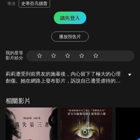
史蒂芬凡德普
導演
請先登入
播放預告片
我的星等
影片給分
莉莉遭受到前男友的施暴後，內心留下了極大的心理
創傷。她在網路上發布影片，訴說自己遭受虐待的過
程，希望藉由說出口來治癒自己，然而因痛楚仍記憶
猶新而淚流不止。這支影片卻引來了對女性痛苦的淚
相關影片
水感到異常興奮的連環殺手湯姆，他有如聞到血腥味
的鯊魚般，精心策畫一場邂逅來接近莉莉，當莉莉沉
浸在他溫柔體貼的假象中，湯姆開始利用各種手段刺
激她，越發興奮的湯姆已不顧偽裝，為達到目的他將
使出更扭曲的手段……