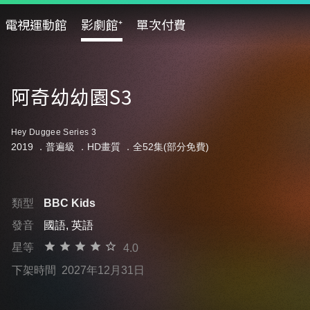
電視運動館
影劇館⁺
單次付費
阿奇幼幼園S3
Hey Duggee Series 3
2019 ．
普遍級
．HD畫質 ．全52集(部分免費)
類型
BBC Kids
發音
國語, 英語
星等
4.0
下架時間
2027年12月31日