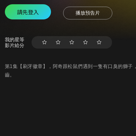
請先登入
播放預告片
我的星等
影片給分
第1集【刷牙徽章】，阿奇跟松鼠們遇到一隻有口臭的獅子
齒。