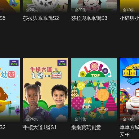
全20集
全20集
全40集
S5
莎拉與乖乖鴨S2
莎拉與乖乖鴨S3
小貓與小
全26集
全39集
全30集
S2
牛頓大道1號S1
樂樂寶玩創意
車車方
安柏