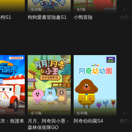
全26集
全5集
全10
狗S1
狗狗愛書冒險趣S1
小鴨冒險
小黑
全70集
全40集
全26
城市：救護車
月月、阿奇與小墨：
阿奇幼幼園S4
狗狗
森林保衛隊GO