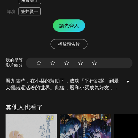
余貴美子
笠井賢一
導演
請先登入
播放預告片
我的星等
影片給分
曆九歲時，在小栞的幫助下，成功「平行跳躍」到愛
犬優諾還活著的世界。此後，曆和小栞成為好友，也
逐漸發現自己對小栞的情感。不過，曆的父親卻突然
宣布打算跟小栞的母親再婚。曆與小栞決定逃到另一
其他人也看了
個平行世界，為自己幸福的未來放手一搏。曆在一片
黑暗中醒來，但卻感覺臂彎裡的小栞，已經失去了意
7.2
7.8
識…。