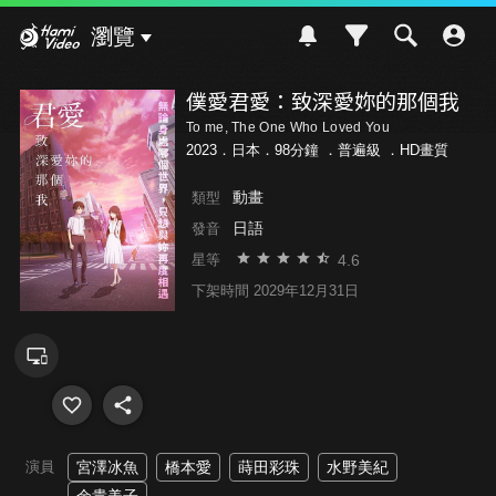
Hami Video
瀏覽
僕愛君愛：致深愛妳的那個我
To me, The One Who Loved You
2023．日本．98分鐘 ．
普遍級
．HD畫質
動畫
類型
日語
發音
4.6
星等
下架時間 2029年12月31日
演員
宮澤冰魚
橋本愛
蒔田彩珠
水野美紀