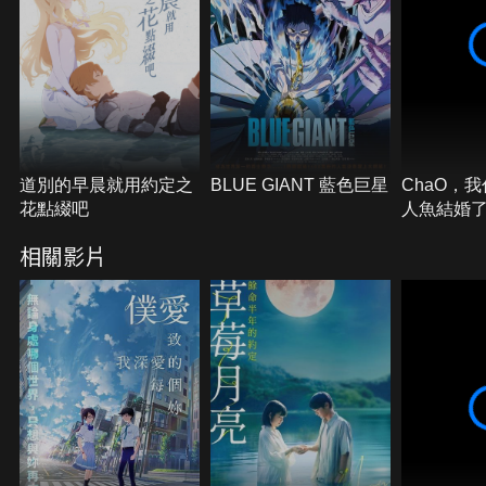
道別的早晨就用約定之
BLUE GIANT 藍色巨星
ChaO，
花點綴吧
人魚結婚
相關影片